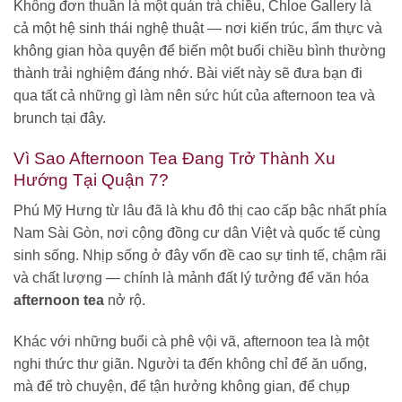
Không đơn thuần là một quán trà chiều, Chloe Gallery là
cả một hệ sinh thái nghệ thuật — nơi kiến trúc, ẩm thực và
không gian hòa quyện để biến một buổi chiều bình thường
thành trải nghiệm đáng nhớ. Bài viết này sẽ đưa bạn đi
qua tất cả những gì làm nên sức hút của afternoon tea và
brunch tại đây.
Vì Sao Afternoon Tea Đang Trở Thành Xu
Hướng Tại Quận 7?
Phú Mỹ Hưng từ lâu đã là khu đô thị cao cấp bậc nhất phía
Nam Sài Gòn, nơi cộng đồng cư dân Việt và quốc tế cùng
sinh sống. Nhịp sống ở đây vốn đề cao sự tinh tế, chậm rãi
và chất lượng — chính là mảnh đất lý tưởng để văn hóa
afternoon tea
nở rộ.
Khác với những buổi cà phê vội vã, afternoon tea là một
nghi thức thư giãn. Người ta đến không chỉ để ăn uống,
mà để trò chuyện, để tận hưởng không gian, để chụp