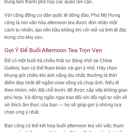
trung tâm thành phố hay các quận lân cận.
Với cộng đồng cư dân quốc tế đông đảo, Phú Mỹ Hưng
cũng là nơi văn hóa afternoon tea được đón nhận một
cách tự nhiên, tạo nên bầu không khí cởi mở và tinh tế đặc
trưng cho khu vực.
Gợi Ý Để Buổi Afternoon Tea Trọn Vẹn
Để có một buổi trà chiều thật sự đáng nhớ tại Chloe
Gallery, bạn có thể tham khảo vài gợi ý nhỏ. Hãy chọn
khung giờ chiều khi ánh nắng dịu nhất, thường là thời
điểm đẹp nhất để ngắm view sông và chụp ảnh. Nếu đi
theo nhóm, nên đặt chỗ trước để được sắp xếp không gian
phù hợp. Và đừng ngần ngại trao đổi với đội ngũ tư vấn về
sở thích ẩm thực của bạn — họ sẽ giúp gợi ý những lựa
chọn ưng ý nhất.
Bạn cũng có thể kết hợp buổi afternoon tea với việc tham