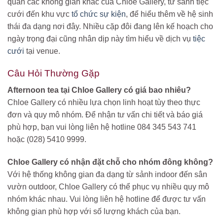
quan các không gian khác của Chloe Gallery, từ sảnh tiệc
cưới đến khu vực
tổ chức sự kiện
, để hiểu thêm về hệ sinh
thái đa dạng nơi đây. Nhiều cặp đôi đang lên kế hoạch cho
ngày trọng đại cũng nhân dịp này tìm hiểu về dịch vụ
tiệc
cưới
tại venue.
Câu Hỏi Thường Gặp
Afternoon tea tại Chloe Gallery có giá bao nhiêu?
Chloe Gallery có nhiều lựa chọn linh hoạt tùy theo thực
đơn và quy mô nhóm. Để nhận tư vấn chi tiết và báo giá
phù hợp, bạn vui lòng liên hệ hotline 084 345 543 741
hoặc (028) 5410 9999.
Chloe Gallery có nhận đặt chỗ cho nhóm đông không?
Với hệ thống không gian đa dạng từ sảnh indoor đến sân
vườn outdoor, Chloe Gallery có thể phục vụ nhiều quy mô
nhóm khác nhau. Vui lòng liên hệ hotline để được tư vấn
không gian phù hợp với số lượng khách của bạn.