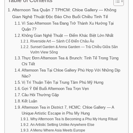
Table of Contents
Afternoon Tea Quận 7 TPHCM: Chloe Gallery — Không
Gian Nghệ Thuật Độc Đáo Cho Buổi Chiều Tinh Tế
Vì Sao Afternoon Tea Đang Trở Thành Xu Hướng Tại
Quận 7?
Không Gian Nghệ Thuật — Điểm Khác Biệt Lớn Nhất
Riverside Art — Sảnh Cổ Điển Châu Âu
Sunset Garden & Anna Garden — Trà Chiều Giữa Sân
Vườn View Sông
Thực Đơn Afternoon Tea & Brunch: Tinh Tế Trong Từng
Chi Tiết
Afternoon Tea Tại Chloe Gallery Phù Hợp Với Những Dịp
Nào?
Vị Trí Thuận Tiện Tại Trung Tâm Phú Mỹ Hưng
Gợi Ý Để Buổi Afternoon Tea Trọn Vẹn
Câu Hỏi Thường Gặp
Kết Luận
Afternoon Tea in District 7, HCMC: Chloe Gallery — A
Unique Artistic Escape in Phu My Hung
Why Afternoon Tea Is Becoming a Phu My Hung Ritual
An Artistic Setting Unlike Anywhere Else
A Menu Where Asia Meets Europe