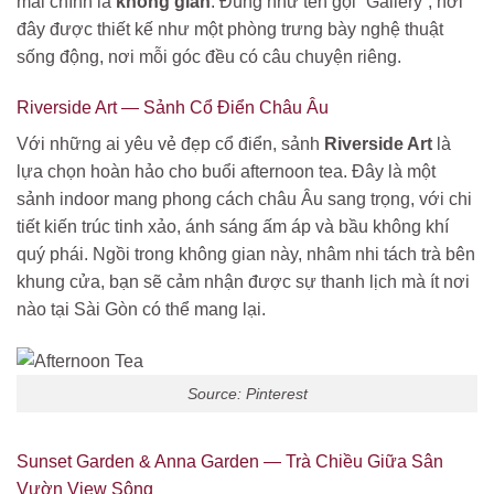
mãi chính là
không gian
. Đúng như tên gọi “Gallery”, nơi
đây được thiết kế như một phòng trưng bày nghệ thuật
sống động, nơi mỗi góc đều có câu chuyện riêng.
Riverside Art — Sảnh Cổ Điển Châu Âu
Với những ai yêu vẻ đẹp cổ điển, sảnh
Riverside Art
là
lựa chọn hoàn hảo cho buổi afternoon tea. Đây là một
sảnh indoor mang phong cách châu Âu sang trọng, với chi
tiết kiến trúc tinh xảo, ánh sáng ấm áp và bầu không khí
quý phái. Ngồi trong không gian này, nhâm nhi tách trà bên
khung cửa, bạn sẽ cảm nhận được sự thanh lịch mà ít nơi
nào tại Sài Gòn có thể mang lại.
Source: Pinterest
Sunset Garden & Anna Garden — Trà Chiều Giữa Sân
Vườn View Sông