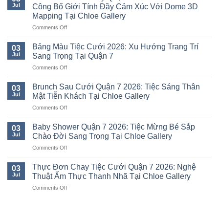
Jul
Công Bố Giới Tính Đầy Cảm Xúc Với Dome 3D
Mapping Tại Chloe Gallery
on
Comments Off
Gender
Reveal
Bảng Màu Tiệc Cưới 2026: Xu Hướng Trang Trí
03
Party
Jul
Sang Trọng Tại Quận 7
Quận
on
Comments Off
7
Bảng
2026:
Màu
Khoảnh
Brunch Sau Cưới Quận 7 2026: Tiệc Sáng Thân
03
Tiệc
Khắc
Jul
Mật Tiễn Khách Tại Chloe Gallery
Cưới
Công
on
Comments Off
2026:
Bố
Brunch
Xu
Giới
Sau
Hướng
Baby Shower Quận 7 2026: Tiệc Mừng Bé Sắp
Tính
03
Cưới
Trang
Jul
Chào Đời Sang Trọng Tại Chloe Gallery
Đầy
Quận
Trí
Cảm
on
Comments Off
7
Sang
Xúc
Baby
2026:
Trọng
Với
Shower
Tiệc
Thực Đơn Chay Tiệc Cưới Quận 7 2026: Nghệ
Tại
03
Dome
Quận
Sáng
Jul
Thuật Ẩm Thực Thanh Nhã Tại Chloe Gallery
Quận
3D
7
Thân
7
Mapping
on
Comments Off
2026:
Mật
Tại
Thực
Tiệc
Tiễn
Chloe
Đơn
Mừng
Khách
Gallery
Chay
Bé
Tại