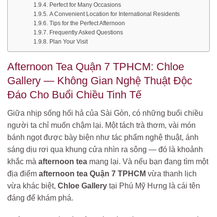
Perfect for Many Occasions
A Convenient Location for International Residents
Tips for the Perfect Afternoon
Frequently Asked Questions
Plan Your Visit
Afternoon Tea Quận 7 TPHCM: Chloe
Gallery — Không Gian Nghệ Thuật Độc
Đáo Cho Buổi Chiều Tinh Tế
Giữa nhịp sống hối hả của Sài Gòn, có những buổi chiều
người ta chỉ muốn chậm lại. Một tách trà thơm, vài món
bánh ngọt được bày biện như tác phẩm nghệ thuật, ánh
sáng dịu rơi qua khung cửa nhìn ra sông — đó là khoảnh
khắc mà
afternoon tea
mang lại. Và nếu bạn đang tìm một
địa điểm
afternoon tea Quận 7 TPHCM
vừa thanh lịch
vừa khác biệt,
Chloe Gallery
tại Phú Mỹ Hưng là cái tên
đáng để khám phá.