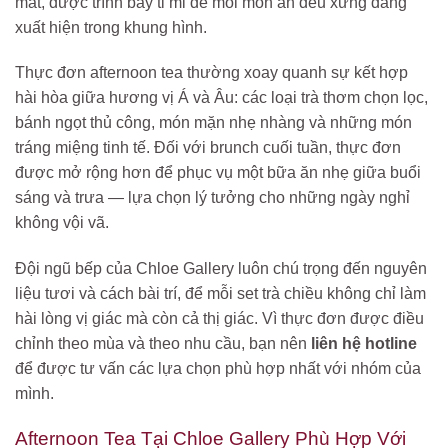
mắt, được trình bày tỉ mỉ để mỗi món ăn đều xứng đáng
xuất hiện trong khung hình.
Thực đơn afternoon tea thường xoay quanh sự kết hợp
hài hòa giữa hương vị Á và Âu: các loại trà thơm chọn lọc,
bánh ngọt thủ công, món mặn nhẹ nhàng và những món
tráng miệng tinh tế. Đối với brunch cuối tuần, thực đơn
được mở rộng hơn để phục vụ một bữa ăn nhẹ giữa buổi
sáng và trưa — lựa chọn lý tưởng cho những ngày nghỉ
không vội vã.
Đội ngũ bếp của Chloe Gallery luôn chú trọng đến nguyên
liệu tươi và cách bài trí, để mỗi set trà chiều không chỉ làm
hài lòng vị giác mà còn cả thị giác. Vì thực đơn được điều
chỉnh theo mùa và theo nhu cầu, bạn nên
liên hệ hotline
để được tư vấn các lựa chọn phù hợp nhất với nhóm của
mình.
Afternoon Tea Tại Chloe Gallery Phù Hợp Với