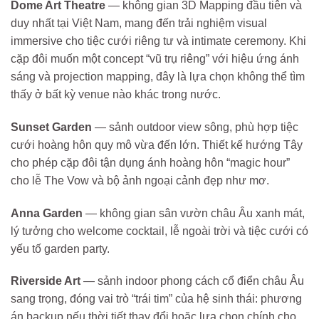
Dome Art Theatre
— không gian 3D Mapping đầu tiên và
duy nhất tại Việt Nam, mang đến trải nghiệm visual
immersive cho tiệc cưới riêng tư và intimate ceremony. Khi
cặp đôi muốn một concept “vũ trụ riêng” với hiệu ứng ánh
sáng và projection mapping, đây là lựa chọn không thể tìm
thấy ở bất kỳ venue nào khác trong nước.
Sunset Garden
— sảnh outdoor view sông, phù hợp tiệc
cưới hoàng hôn quy mô vừa đến lớn. Thiết kế hướng Tây
cho phép cặp đôi tận dụng ánh hoàng hôn “magic hour”
cho lễ The Vow và bộ ảnh ngoại cảnh đẹp như mơ.
Anna Garden
— không gian sân vườn châu Âu xanh mát,
lý tưởng cho welcome cocktail, lễ ngoài trời và tiệc cưới có
yếu tố garden party.
Riverside Art
— sảnh indoor phong cách cổ điển châu Âu
sang trọng, đóng vai trò “trái tim” của hệ sinh thái: phương
án backup nếu thời tiết thay đổi hoặc lựa chọn chính cho