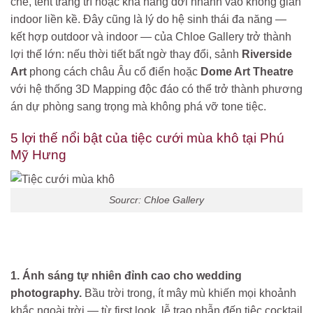
che, tent trang trí hoặc khả năng dời nhanh vào không gian
indoor liền kề. Đây cũng là lý do hệ sinh thái đa năng —
kết hợp outdoor và indoor — của Chloe Gallery trở thành
lợi thế lớn: nếu thời tiết bất ngờ thay đổi, sảnh
Riverside
Art
phong cách châu Âu cổ điển hoặc
Dome Art Theatre
với hệ thống 3D Mapping độc đáo có thể trở thành phương
án dự phòng sang trọng mà không phá vỡ tone tiệc.
5 lợi thế nổi bật của tiệc cưới mùa khô tại Phú
Mỹ Hưng
Sourcr: Chloe Gallery
1. Ánh sáng tự nhiên đỉnh cao cho wedding
photography.
Bầu trời trong, ít mây mù khiến mọi khoảnh
khắc ngoài trời — từ first look, lễ trao nhẫn đến tiệc cocktail