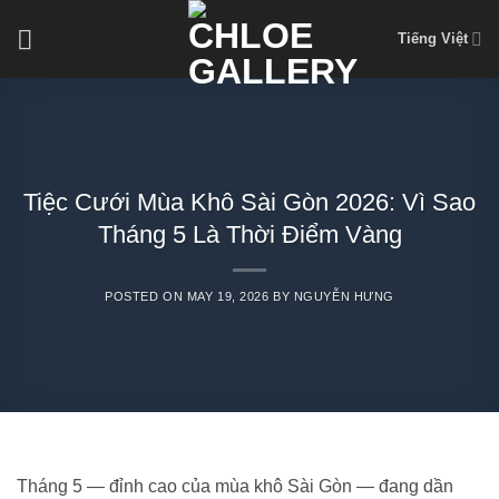
Skip
Tiếng Việt
to
content
Tiệc Cưới Mùa Khô Sài Gòn 2026: Vì Sao
Tháng 5 Là Thời Điểm Vàng
POSTED ON
MAY 19, 2026
BY
NGUYỄN HƯNG
Tháng 5 — đỉnh cao của mùa khô Sài Gòn — đang dần