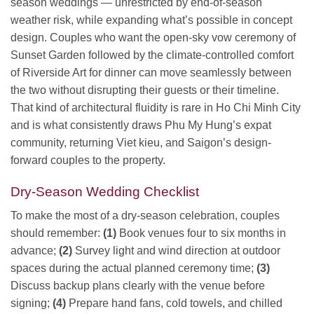
season weddings — unrestricted by end-of-season
weather risk, while expanding what’s possible in concept
design. Couples who want the open-sky vow ceremony of
Sunset Garden followed by the climate-controlled comfort
of Riverside Art for dinner can move seamlessly between
the two without disrupting their guests or their timeline.
That kind of architectural fluidity is rare in Ho Chi Minh City
and is what consistently draws Phu My Hung’s expat
community, returning Viet kieu, and Saigon’s design-
forward couples to the property.
Dry-Season Wedding Checklist
To make the most of a dry-season celebration, couples
should remember:
(1)
Book venues four to six months in
advance;
(2)
Survey light and wind direction at outdoor
spaces during the actual planned ceremony time;
(3)
Discuss backup plans clearly with the venue before
signing;
(4)
Prepare hand fans, cold towels, and chilled