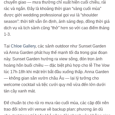
chuyển giao — mưa thường chỉ xuất hiện cuối chiều, rải
rác và ngắn. Đây là khoảng thời gian “vàng cuối mùa”
được giới wedding professional gọi vui là “shoulder
season”: thời tiết vẫn ổn định, ánh sáng đẹp, đồng thời giá
dịch vụ và lịch sảnh cũng “thở” hơn so với cao điểm tháng
1-3.
Tại
Chloe Gallery
, các sảnh outdoor như Sunset Garden
và Anna Garden phát huy thế mạnh tối đa trong giai đoạn
này. Sunset Garden hướng ra view sông, đón trọn ánh
hoàng hôn buổi chiều — đặc biệt phù hợp cho lễ The Vow
lúc 17h-18h khi mặt trời bắt đầu xuống thấp. Anna Garden
— không gian sân vườn châu Âu — lại lý tưởng cho
welcome cocktail và tiệc cưới quy mô vừa đến lớn dưới
tán cây xanh mát.
Để chuẩn bị cho rủi ro mưa rào cuối mùa, các cặp đôi nên
trao đổi sớm với venue về backup plan: phương án dù