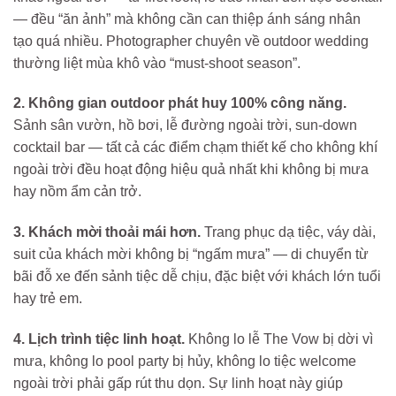
— đều “ăn ảnh” mà không cần can thiệp ánh sáng nhân
tạo quá nhiều. Photographer chuyên về outdoor wedding
thường liệt mùa khô vào “must-shoot season”.
2. Không gian outdoor phát huy 100% công năng.
Sảnh sân vườn, hồ bơi, lễ đường ngoài trời, sun-down
cocktail bar — tất cả các điểm chạm thiết kế cho không khí
ngoài trời đều hoạt động hiệu quả nhất khi không bị mưa
hay nồm ẩm cản trở.
3. Khách mời thoải mái hơn.
Trang phục dạ tiệc, váy dài,
suit của khách mời không bị “ngấm mưa” — di chuyển từ
bãi đỗ xe đến sảnh tiệc dễ chịu, đặc biệt với khách lớn tuổi
hay trẻ em.
4. Lịch trình tiệc linh hoạt.
Không lo lễ The Vow bị dời vì
mưa, không lo pool party bị hủy, không lo tiệc welcome
ngoài trời phải gấp rút thu dọn. Sự linh hoạt này giúp