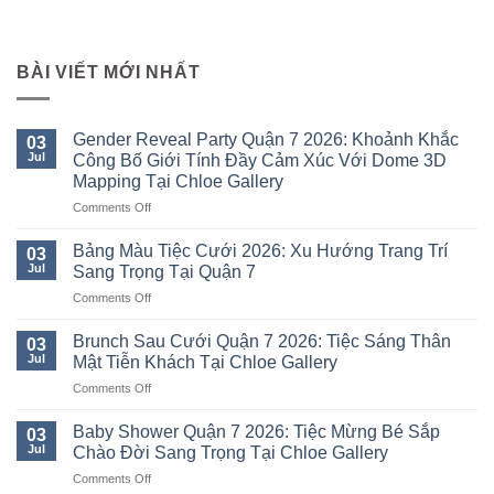
BÀI VIẾT MỚI NHẤT
Gender Reveal Party Quận 7 2026: Khoảnh Khắc
03
Jul
Công Bố Giới Tính Đầy Cảm Xúc Với Dome 3D
Mapping Tại Chloe Gallery
on
Comments Off
Gender
Reveal
Bảng Màu Tiệc Cưới 2026: Xu Hướng Trang Trí
03
Party
Jul
Sang Trọng Tại Quận 7
Quận
on
Comments Off
7
Bảng
2026:
Màu
Khoảnh
Brunch Sau Cưới Quận 7 2026: Tiệc Sáng Thân
03
Tiệc
Khắc
Jul
Mật Tiễn Khách Tại Chloe Gallery
Cưới
Công
on
Comments Off
2026:
Bố
Brunch
Xu
Giới
Sau
Hướng
Baby Shower Quận 7 2026: Tiệc Mừng Bé Sắp
Tính
03
Cưới
Trang
Jul
Chào Đời Sang Trọng Tại Chloe Gallery
Đầy
Quận
Trí
Cảm
on
Comments Off
7
Sang
Xúc