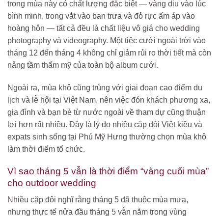
trong mùa này có chất lượng đặc biệt — vàng dịu vào lúc
bình minh, trong vắt vào ban trưa và đỏ rực ấm áp vào
hoàng hôn — tất cả đều là chất liệu vô giá cho wedding
photography và videography. Một tiệc cưới ngoài trời vào
tháng 12 đến tháng 4 không chỉ giảm rủi ro thời tiết mà còn
nâng tầm thẩm mỹ của toàn bộ album cưới.
Ngoài ra, mùa khô cũng trùng với giai đoạn cao điểm du
lịch và lễ hội tại Việt Nam, nên việc đón khách phương xa,
gia đình và bạn bè từ nước ngoài về tham dự cũng thuận
lợi hơn rất nhiều. Đây là lý do nhiều cặp đôi Việt kiều và
expats sinh sống tại Phú Mỹ Hưng thường chọn mùa khô
làm thời điểm tổ chức.
Vì sao tháng 5 vẫn là thời điểm “vàng cuối mùa”
cho outdoor wedding
Nhiều cặp đôi nghĩ rằng tháng 5 đã thuộc mùa mưa,
nhưng thực tế nửa đầu tháng 5 vẫn nằm trong vùng