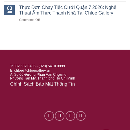
Baby
2026:
Trọng
Với
Shower
Tiệc
Thực Đơn Chay Tiệc Cưới Quận 7 2026: Nghệ
Tại
03
Dome
Quận
Sáng
Jul
Thuật Ẩm Thực Thanh Nhã Tại Chloe Gallery
Quận
3D
7
Thân
7
Mapping
on
Comments Off
2026:
Mật
Tại
Thực
Tiệc
Tiễn
Chloe
Đơn
Mừng
Khách
Gallery
Chay
Bé
Tại
Tiệc
Sắp
Chloe
Cưới
Chào
Gallery
Quận
Đời
7
Sang
2026:
Trọng
Nghệ
Tại
T: 082 602 0406 - (028) 5410 9999
Thuật
Chloe
E:
chloe@chloegallery.vn
Ẩm
A: Số 06 Đường Phan Văn Chương,
Gallery
Phường Tân Mỹ, Thành phố Hồ Chí Minh
Thực
Chính Sách Bảo Mật Thông Tin
Thanh
Nhã
Tại
Chloe
Gallery