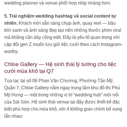
wedding planner và venue phối hợp nhịp nhàng hơn.
5. Trải nghiệm wedding hashtag và social content tự
nhiên.
Khách mời sẵn sàng chụp ảnh, quay reel — bầu
trời xanh và ánh sáng đẹp tạo nên những thước phim viral
mà không cần dày công edit. Đây là yếu tố quan trọng với
cặp đôi gen Z muốn lưu giữ tiệc cưới theo cách Instagram-
worthy.
Chloe Gallery — Hệ sinh thái lý tưởng cho tiệc
cưới mùa khô tại Q7
Tọa lạc tại số 06 Phan Văn Chương, Phường Tân Mỹ,
Quận 7,
Chloe Gallery
nằm ngay trung tâm khu đô thị Phú
Mỹ Hưng — một trong những vị trí “wedding hub” mới nổi
của Sài Gòn. Hệ sinh thái venue tại đây được thiết kế đặc
biệt phù hợp cho mùa khô, với 4 không gian chính bổ sung
lẫn nhau: