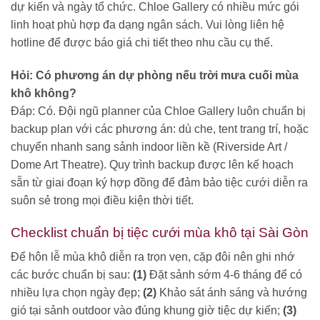
dự kiến và ngày tổ chức. Chloe Gallery có nhiều mức gói
linh hoạt phù hợp đa dạng ngân sách. Vui lòng liên hệ
hotline để được báo giá chi tiết theo nhu cầu cụ thể.
Hỏi: Có phương án dự phòng nếu trời mưa cuối mùa
khô không?
Đáp: Có. Đội ngũ planner của Chloe Gallery luôn chuẩn bị
backup plan với các phương án: dù che, tent trang trí, hoặc
chuyển nhanh sang sảnh indoor liền kề (Riverside Art /
Dome Art Theatre). Quy trình backup được lên kế hoạch
sẵn từ giai đoạn ký hợp đồng để đảm bảo tiệc cưới diễn ra
suôn sẻ trong mọi điều kiện thời tiết.
Checklist chuẩn bị tiệc cưới mùa khô tại Sài Gòn
Để hôn lễ mùa khô diễn ra trọn vẹn, cặp đôi nên ghi nhớ
các bước chuẩn bị sau:
(1)
Đặt sảnh sớm 4-6 tháng để có
nhiều lựa chọn ngày đẹp;
(2)
Khảo sát ánh sáng và hướng
gió tại sảnh outdoor vào đúng khung giờ tiệc dự kiến;
(3)