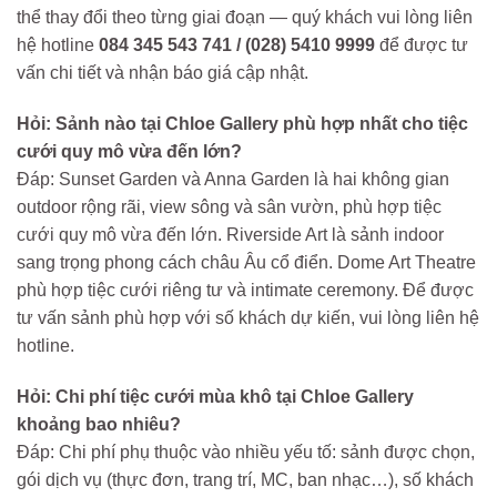
thể thay đổi theo từng giai đoạn — quý khách vui lòng liên
hệ hotline
084 345 543 741 / (028) 5410 9999
để được tư
vấn chi tiết và nhận báo giá cập nhật.
Hỏi: Sảnh nào tại Chloe Gallery phù hợp nhất cho tiệc
cưới quy mô vừa đến lớn?
Đáp: Sunset Garden và Anna Garden là hai không gian
outdoor rộng rãi, view sông và sân vườn, phù hợp tiệc
cưới quy mô vừa đến lớn. Riverside Art là sảnh indoor
sang trọng phong cách châu Âu cổ điển. Dome Art Theatre
phù hợp tiệc cưới riêng tư và intimate ceremony. Để được
tư vấn sảnh phù hợp với số khách dự kiến, vui lòng liên hệ
hotline.
Hỏi: Chi phí tiệc cưới mùa khô tại Chloe Gallery
khoảng bao nhiêu?
Đáp: Chi phí phụ thuộc vào nhiều yếu tố: sảnh được chọn,
gói dịch vụ (thực đơn, trang trí, MC, ban nhạc…), số khách