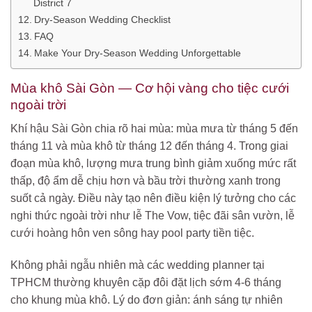
District 7
Dry-Season Wedding Checklist
FAQ
Make Your Dry-Season Wedding Unforgettable
Mùa khô Sài Gòn — Cơ hội vàng cho tiệc cưới
ngoài trời
Khí hậu Sài Gòn chia rõ hai mùa: mùa mưa từ tháng 5 đến
tháng 11 và mùa khô từ tháng 12 đến tháng 4. Trong giai
đoạn mùa khô, lượng mưa trung bình giảm xuống mức rất
thấp, độ ẩm dễ chịu hơn và bầu trời thường xanh trong
suốt cả ngày. Điều này tạo nên điều kiện lý tưởng cho các
nghi thức ngoài trời như lễ The Vow, tiệc đãi sân vườn, lễ
cưới hoàng hôn ven sông hay pool party tiền tiệc.
Không phải ngẫu nhiên mà các wedding planner tại
TPHCM thường khuyên cặp đôi đặt lịch sớm 4-6 tháng
cho khung mùa khô. Lý do đơn giản: ánh sáng tự nhiên