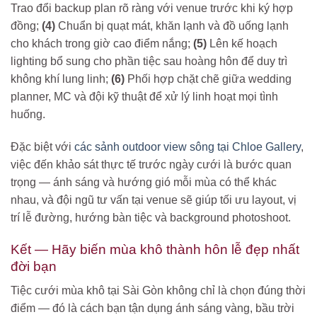
Trao đổi backup plan rõ ràng với venue trước khi ký hợp
đồng;
(4)
Chuẩn bị quạt mát, khăn lạnh và đồ uống lạnh
cho khách trong giờ cao điểm nắng;
(5)
Lên kế hoạch
lighting bổ sung cho phần tiệc sau hoàng hôn để duy trì
không khí lung linh;
(6)
Phối hợp chặt chẽ giữa wedding
planner, MC và đội kỹ thuật để xử lý linh hoạt mọi tình
huống.
Đặc biệt với
các sảnh outdoor view sông tại Chloe Gallery
,
việc đến khảo sát thực tế trước ngày cưới là bước quan
trọng — ánh sáng và hướng gió mỗi mùa có thể khác
nhau, và đội ngũ tư vấn tại venue sẽ giúp tối ưu layout, vị
trí lễ đường, hướng bàn tiệc và background photoshoot.
Kết — Hãy biến mùa khô thành hôn lễ đẹp nhất
đời bạn
Tiệc cưới mùa khô tại Sài Gòn không chỉ là chọn đúng thời
điểm — đó là cách bạn tận dụng ánh sáng vàng, bầu trời