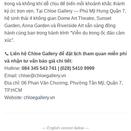
trong và không khí dễ chịu để biến mỗi khoảnh khắc thành
ký ức trọn vẹn. Tại Chloe Gallery — Phú Mỹ Hưng Quận 7,
hệ sinh thái 4 không gian Dome Art Theatre, Sunset
Garden, Anna Garden và Riverside Art sẵn sàng đồng
hành cùng bạn trong hành trình “Viễn du trong ốc đảo cảm
xúc”.
📞
Liên hệ Chloe Gallery để đặt lịch tham quan miễn phí
và nhận tư vấn báo giá chi tiết:
Hotline:
084 345 543 741 | (028) 5410 9999
Email: chloe@chloegallery.vn
Địa chỉ: 06 Phan Văn Chương, Phường Tân Mỹ, Quận 7,
TP.HCM
Website:
chloegallery.vn
— English version below —