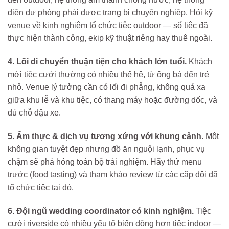
điện dự phòng phải được trang bị chuyên nghiệp. Hỏi kỹ
venue về kinh nghiệm tổ chức tiệc outdoor — số tiệc đã
thực hiện thành công, ekip kỹ thuật riêng hay thuê ngoài.
4. Lối di chuyển thuận tiện cho khách lớn tuổi.
Khách
mời tiệc cưới thường có nhiều thế hệ, từ ông bà đến trẻ
nhỏ. Venue lý tưởng cần có lối đi phẳng, không quá xa
giữa khu lễ và khu tiệc, có thang máy hoặc đường dốc, và
đủ chỗ đậu xe.
5. Ẩm thực & dịch vụ tương xứng với khung cảnh.
Một
không gian tuyệt đẹp nhưng đồ ăn nguội lạnh, phục vụ
chậm sẽ phá hỏng toàn bộ trải nghiệm. Hãy thử menu
trước (food tasting) và tham khảo review từ các cặp đôi đã
tổ chức tiệc tại đó.
6. Đội ngũ wedding coordinator có kinh nghiệm.
Tiệc
cưới riverside có nhiều yếu tố biến động hơn tiệc indoor —