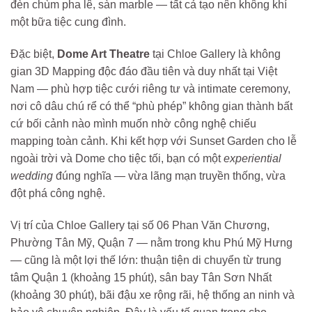
đèn chùm pha lê, sàn marble — tất cả tạo nên không khí
một bữa tiệc cung đình.
Đặc biệt,
Dome Art Theatre
tại Chloe Gallery là không
gian 3D Mapping độc đáo đầu tiên và duy nhất tại Việt
Nam — phù hợp tiệc cưới riêng tư và intimate ceremony,
nơi cô dâu chú rể có thể “phù phép” không gian thành bất
cứ bối cảnh nào mình muốn nhờ công nghệ chiếu
mapping toàn cảnh. Khi kết hợp với Sunset Garden cho lễ
ngoài trời và Dome cho tiệc tối, bạn có một
experiential
wedding
đúng nghĩa — vừa lãng mạn truyền thống, vừa
đột phá công nghệ.
Vị trí của Chloe Gallery tại số 06 Phan Văn Chương,
Phường Tân Mỹ, Quận 7 — nằm trong khu Phú Mỹ Hưng
— cũng là một lợi thế lớn: thuận tiện di chuyển từ trung
tâm Quận 1 (khoảng 15 phút), sân bay Tân Sơn Nhất
(khoảng 30 phút), bãi đậu xe rộng rãi, hệ thống an ninh và