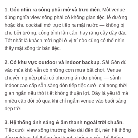
1. Góc nhìn ra sông phải mở và trực diện.
Một venue
đúng nghĩa view sông phải có không gian tiệc, lễ đường
hoặc khu cocktail mở trực tiếp ra mặt nước — không bị
che bởi tường, công trình lân cận, hay rặng cây dày đặc.
Tốt nhất là khách mời ngồi ở vị trí nào cũng có thể nhìn
thấy mặt sông từ bàn tiệc.
2. Có khu vực outdoor và indoor backup.
Sài Gòn dù
vào mùa khô vẫn có những cơn mưa bất chợt. Venue
chuyên nghiệp phải có phương án dự phòng — sảnh
indoor cao cấp sẵn sàng đón tiếp tiệc cưới chỉ trong thời
gian ngắn nếu thời tiết không thuận lợi. Đây là yếu tố mà
nhiều cặp đôi bỏ qua khi chỉ ngắm venue vào buổi sáng
đẹp trời.
3. Hệ thống ánh sáng & âm thanh ngoài trời chuẩn.
Tiệc cưới view sông thường kéo dài đến tối, nên hệ thống
đèn outdoor, hệ thống âm thanh chống nước, hệ thống