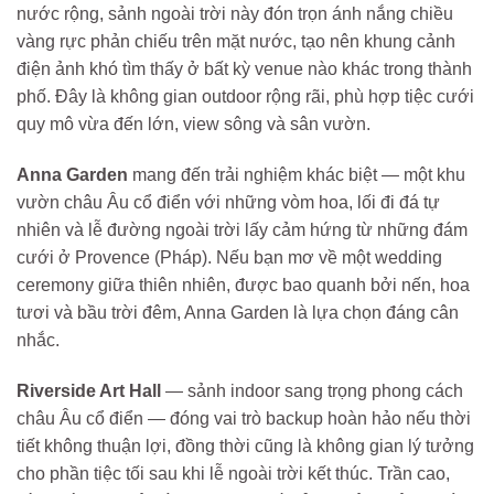
nước rộng, sảnh ngoài trời này đón trọn ánh nắng chiều
vàng rực phản chiếu trên mặt nước, tạo nên khung cảnh
điện ảnh khó tìm thấy ở bất kỳ venue nào khác trong thành
phố. Đây là không gian outdoor rộng rãi, phù hợp tiệc cưới
quy mô vừa đến lớn, view sông và sân vườn.
Anna Garden
mang đến trải nghiệm khác biệt — một khu
vườn châu Âu cổ điển với những vòm hoa, lối đi đá tự
nhiên và lễ đường ngoài trời lấy cảm hứng từ những đám
cưới ở Provence (Pháp). Nếu bạn mơ về một wedding
ceremony giữa thiên nhiên, được bao quanh bởi nến, hoa
tươi và bầu trời đêm, Anna Garden là lựa chọn đáng cân
nhắc.
Riverside Art Hall
— sảnh indoor sang trọng phong cách
châu Âu cổ điển — đóng vai trò backup hoàn hảo nếu thời
tiết không thuận lợi, đồng thời cũng là không gian lý tưởng
cho phần tiệc tối sau khi lễ ngoài trời kết thúc. Trần cao,