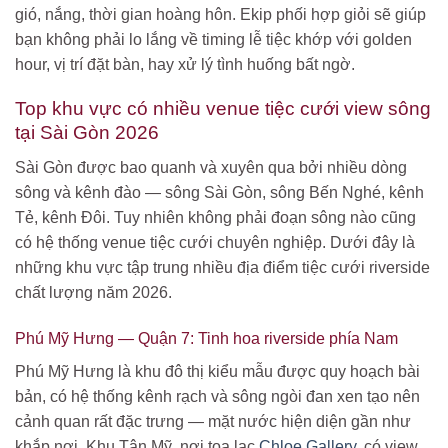
gió, nắng, thời gian hoàng hôn. Ekip phối hợp giỏi sẽ giúp
bạn không phải lo lắng về timing lễ tiệc khớp với golden
hour, vị trí đặt bàn, hay xử lý tình huống bất ngờ.
Top khu vực có nhiều venue tiệc cưới view sông
tại Sài Gòn 2026
Sài Gòn được bao quanh và xuyên qua bởi nhiều dòng
sông và kênh đào — sông Sài Gòn, sông Bến Nghé, kênh
Tẻ, kênh Đôi. Tuy nhiên không phải đoạn sông nào cũng
có hệ thống venue tiệc cưới chuyên nghiệp. Dưới đây là
những khu vực tập trung nhiều địa điểm tiệc cưới riverside
chất lượng năm 2026.
Phú Mỹ Hưng — Quận 7: Tinh hoa riverside phía Nam
Phú Mỹ Hưng là khu đô thị kiểu mẫu được quy hoạch bài
bản, có hệ thống kênh rạch và sông ngòi đan xen tạo nên
cảnh quan rất đặc trưng — mặt nước hiện diện gần như
khắp nơi. Khu Tân Mỹ, nơi tọa lạc
Chloe Gallery
, có view