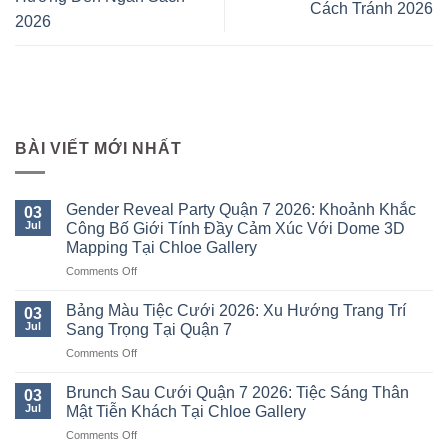
Cách Tránh 2026
2026
BÀI VIẾT MỚI NHẤT
Gender Reveal Party Quận 7 2026: Khoảnh Khắc
03
Jul
Công Bố Giới Tính Đầy Cảm Xúc Với Dome 3D
Mapping Tại Chloe Gallery
on
Comments Off
Gender
Reveal
Bảng Màu Tiệc Cưới 2026: Xu Hướng Trang Trí
03
Party
Jul
Sang Trọng Tại Quận 7
Quận
on
Comments Off
7
Bảng
2026:
Màu
Khoảnh
Brunch Sau Cưới Quận 7 2026: Tiệc Sáng Thân
03
Tiệc
Khắc
Jul
Mật Tiễn Khách Tại Chloe Gallery
Cưới
Công
on
Comments Off
2026:
Bố