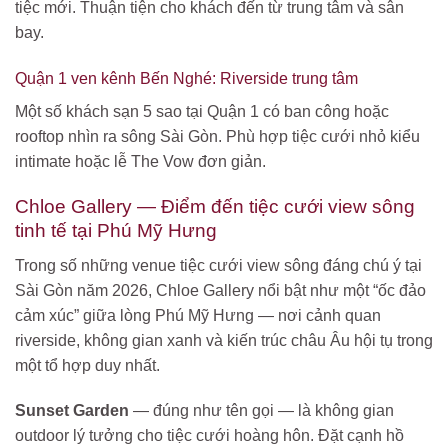
tiệc mới. Thuận tiện cho khách đến từ trung tâm và sân
bay.
Quận 1 ven kênh Bến Nghé: Riverside trung tâm
Một số khách sạn 5 sao tại Quận 1 có ban công hoặc
rooftop nhìn ra sông Sài Gòn. Phù hợp tiệc cưới nhỏ kiểu
intimate hoặc lễ The Vow đơn giản.
Chloe Gallery — Điểm đến tiệc cưới view sông
tinh tế tại Phú Mỹ Hưng
Trong số những venue tiệc cưới view sông đáng chú ý tại
Sài Gòn năm 2026, Chloe Gallery nổi bật như một “ốc đảo
cảm xúc” giữa lòng Phú Mỹ Hưng — nơi cảnh quan
riverside, không gian xanh và kiến trúc châu Âu hội tụ trong
một tổ hợp duy nhất.
Sunset Garden
— đúng như tên gọi — là không gian
outdoor lý tưởng cho tiệc cưới hoàng hôn. Đặt cạnh hồ