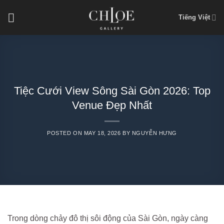
Skip
Tiếng Việt
to
content
Tiệc Cưới View Sông Sài Gòn 2026: Top
Venue Đẹp Nhất
POSTED ON
MAY 18, 2026
BY
NGUYỄN HƯNG
Trong dòng chảy đô thị sôi động của Sài Gòn, ngày càng