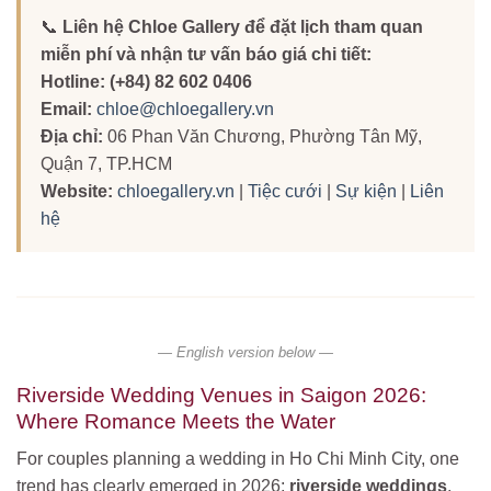
📞
Liên hệ Chloe Gallery để đặt lịch tham quan
miễn phí và nhận tư vấn báo giá chi tiết:
Hotline:
(+84) 82 602 0406
Email:
chloe@chloegallery.vn
Địa chỉ:
06 Phan Văn Chương, Phường Tân Mỹ,
Quận 7, TP.HCM
Website:
chloegallery.vn
|
Tiệc cưới
|
Sự kiện
|
Liên
hệ
— English version below —
Riverside Wedding Venues in Saigon 2026:
Where Romance Meets the Water
For couples planning a wedding in Ho Chi Minh City, one
trend has clearly emerged in 2026:
riverside weddings
.