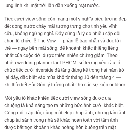
lung linh khi mặt trời lặn dần xuống mặt nước.
Tiệc cưới view sông còn mang một ý nghĩa biểu tượng đẹp
đẽ: dòng nước chảy mãi tượng trưng cho tình yêu vĩnh
cửu, không ngừng nghỉ. Đây cũng là lý do nhiều cặp đôi
chọn tổ chức lễ The Vow — phần lễ trao nhẫn và đọc lời
thề — ngay bên mặt sông, để khoảnh khắc thiêng liêng
nhất của cuộc đời được thiên nhiên chứng giám. Theo
nhiều wedding planner tại TPHCM, số lượng yêu cầu tổ
chức tiệc cưới riverside đã tăng đáng kể trong hai năm trở
lại đây, đặc biệt vào mùa khô từ tháng 10 đến tháng 4 —
khi thời tiết Sài Gòn lý tưởng nhất cho các sự kiện outdoor.
Một yếu tố khác khiến tiệc cưới view sông được ưa
chuộng là khả năng tạo ra những bức ảnh cưới khác biệt.
Cùng một cặp đôi, cùng một ekip chụp ảnh, nhưng tấm ảnh
chụp tại sảnh trong nhà sẽ khác hoàn toàn với tấm ảnh
được bắt trọn khoảnh khắc hoàng hôn buông trên mặt