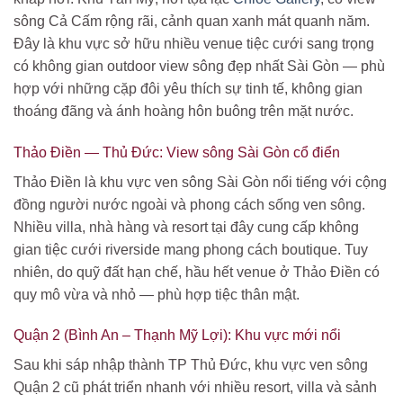
sông Cả Cấm rộng rãi, cảnh quan xanh mát quanh năm.
Đây là khu vực sở hữu nhiều venue tiệc cưới sang trọng
có không gian outdoor view sông đẹp nhất Sài Gòn — phù
hợp với những cặp đôi yêu thích sự tinh tế, không gian
thoáng đãng và ánh hoàng hôn buông trên mặt nước.
Thảo Điền — Thủ Đức: View sông Sài Gòn cổ điển
Thảo Điền là khu vực ven sông Sài Gòn nổi tiếng với cộng
đồng người nước ngoài và phong cách sống ven sông.
Nhiều villa, nhà hàng và resort tại đây cung cấp không
gian tiệc cưới riverside mang phong cách boutique. Tuy
nhiên, do quỹ đất hạn chế, hầu hết venue ở Thảo Điền có
quy mô vừa và nhỏ — phù hợp tiệc thân mật.
Quận 2 (Bình An – Thạnh Mỹ Lợi): Khu vực mới nổi
Sau khi sáp nhập thành TP Thủ Đức, khu vực ven sông
Quận 2 cũ phát triển nhanh với nhiều resort, villa và sảnh