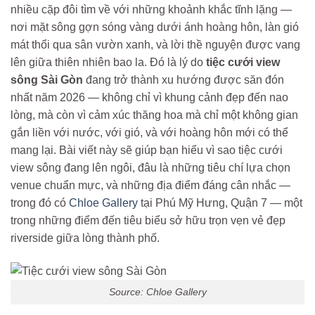
nhiều cặp đôi tìm về với những khoảnh khắc tĩnh lặng —
nơi mặt sông gợn sóng vàng dưới ánh hoàng hôn, làn gió
mát thổi qua sân vườn xanh, và lời thề nguyện được vang
lên giữa thiên nhiên bao la. Đó là lý do
tiệc cưới view
sông Sài Gòn
đang trở thành xu hướng được săn đón
nhất năm 2026 — không chỉ vì khung cảnh đẹp đến nao
lòng, mà còn vì cảm xúc thăng hoa mà chỉ một không gian
gắn liền với nước, với gió, và với hoàng hôn mới có thể
mang lại. Bài viết này sẽ giúp bạn hiểu vì sao tiệc cưới
view sông đang lên ngôi, đâu là những tiêu chí lựa chọn
venue chuẩn mực, và những địa điểm đáng cân nhắc —
trong đó có
Chloe Gallery
tại Phú Mỹ Hưng, Quận 7 — một
trong những điểm đến tiêu biểu sở hữu trọn vẹn vẻ đẹp
riverside giữa lòng thành phố.
Source: Chloe Gallery