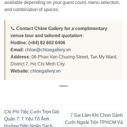
available depending on your guest count, menu selection,
and combination of spaces.
📞
Contact Chloe Gallery for a complimentary
venue tour and tailored quotation:
Hotline:
(+84) 82 602 0406
Email:
chloe@chloegallery.vn
Address:
06 Phan Van Chuong Street, Tan My Ward,
District 7, Ho Chi Minh City
Website:
chloegallery.vn
Chi Phí Tiệc Cưới Trọn Gói
7 Sai Lầm Khi Chọn Sảnh
Quận 7: 7 Yếu Tố Ảnh
Cưới Ngoài Trời TPHCM Và
Hưởng Đến Ngân Sách